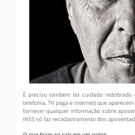
É preciso também ter cuidado redobrado c
telefonia, TV paga e internet) que aparece
fornecer qualquer informação sobre aposen
INSS só faz recadastramento dos aposenta
O que fazer ao cair em um golpe