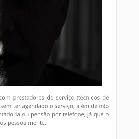
om prestadores de serviço (técnicos de
m sem ter agendado o serviço, além de não
tadoria ou pensão por telefone, já que o
dos pessoalmente.