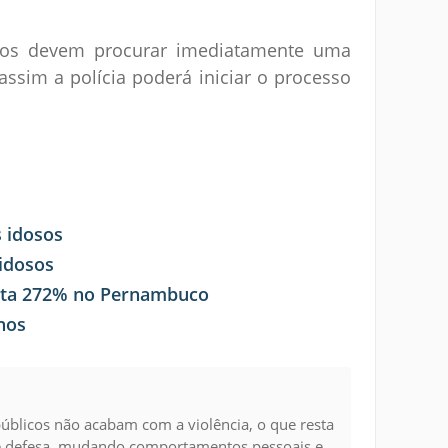
osos devem procurar imediatamente uma
 assim a polícia poderá iniciar o processo
s idosos
 idosos
enta 272% no Pernambuco
hos
úblicos não acabam com a violência, o que resta
e defesa, mudando comportamentos pessoais e