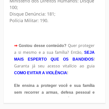
Ministério dos Direitos Humanos: Disque
100;
Disque Denúncia: 181;
Polícia Militar: 190.
Quer proteger
⇒
Gostou desse conteúdo?
a si mesmo e a sua família? Então,
SEJA
!
MAIS ESPERTO QUE OS BANDIDOS
Garanta já seu acesso vitalício ao guia
!
COMO EVITAR A VIOLÊNCIA
Ele ensina a proteger você e sua família
sem recorrer a armas, defesa pessoal e
. É 100% digital,
sem esperar pelo Governo
você baixa facilmente e aprende na prática