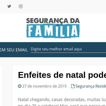
EM SEU EMAIL
Enfeites de natal po
27 de novembro de 2019
Segurança Reside
Natal chegando, casas decoradas, muitas luz
no dia 25 e celebrar! Mas, será que nesse 