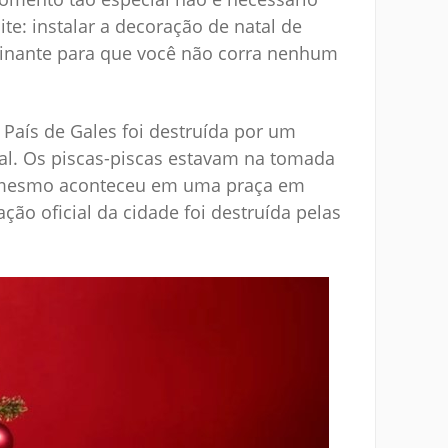
e: instalar a decoração de natal de
minante para que você não corra nenhum
País de Gales foi destruída por um
l. Os piscas-piscas estavam na tomada
 mesmo aconteceu em uma praça em
o oficial da cidade foi destruída pelas